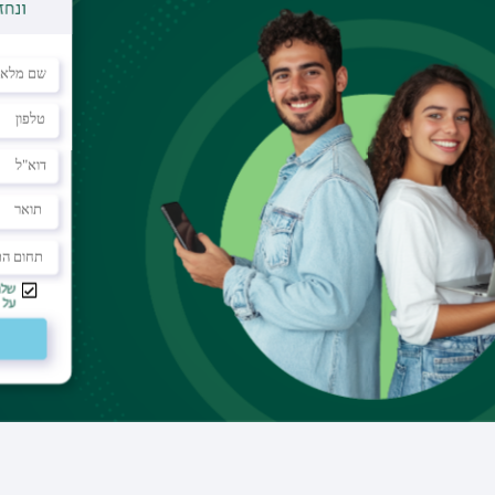
דוא"ל
leameiraz@gmail.com