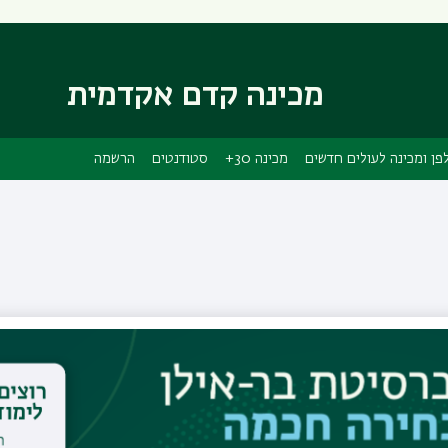
דילוג
דילוג
לתוכן
לתפריט
ניווט
העיקרי
ראשי
מכינה קדם אקדמית
פן ומכינה לעולים חדשים
מכינה 30+
סטודנטים
הרשמה
מרצה - מתמטיקה
גב' לאה מירז