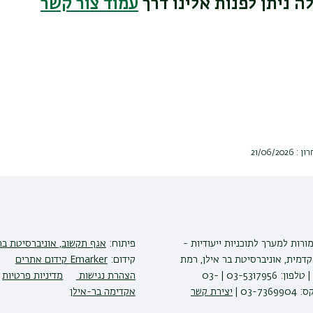
ה ניתן לפנות אלינו דרך
עמוד צור קשר
21/06/2
ורות למערך לתוכניות ייעודיות -
פיתוח:
אגף תקשוב, אוניברסיטת בר
דמית, אוניברסיטת בר אילן, רמת
קידום:
Emarker קידום אתרים
גן 5290002 | טלפון: 03-5317956 | 03-
הצהרת נגישות
מדיניות פרטיות
יצירת קשר
אקדימה בר-אילן