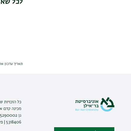
לכל שאל
מה לומדים במכינה?
השלמת בגרויות
במתמטיקה
כרטיס סטודנט
ותעודת סטודנט
פיקדון חיילים
משוחררים ושירות
לאומי
תאריך עדכון אחרון : 026
מעונות סטודנטים
מקצועות חופשיים
עבודה לסטודנטים
אבחון לקויות למידה
כל הזכויות שמ
לסטודנטים
מכינה קדם אק
פטור באנגלית
5318406 | פקס: 03-7369904 |
כל מה שצריך לדעת