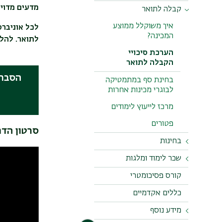
מדעים מדויק
קבלה לתואר
תוכנית יואל
מבחן התאמה
במתמטיקה
איך משוקלל ממוצע
תוכנית פוירשטיין
לכל אוניבר
המכינה?
מבחן יע"ל / יעלנט
חומרי לימוד למבחן
לתואר. להלן
התאמה במתמטיקה
הערכת סיכויי
בחינת אמירנט
- טבע / חברה
הקבלה לתואר
חומרי לימוד למבחן
הסבר 
בחינת סף במתמטיקה
התאמה במתמטיקה
לבוגרי מכינות אחרות
- מדויקים
מרכז לייעוץ לימודים
פטורים
סרטון הדר
בחינות
לקויות למידה
שכר לימוד ומלגות
והתאמות בבחינות
מלגות
קורס פסיכומטרי
בקשה למועד ג'
שכר לימוד
כללים אקדמיים
שיפור ציון בתום
מידע נוסף
מלגת מלגו: על מלגת
המכינה
מל go