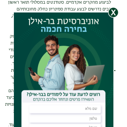
לביצוע מחקרים אקדמיים. סטודנטים במסלולי תואר ראשון
רבים נדרשים לבצע עבודת סמינריון כחלק מחובותיהם
האקדמיות וכתנאי לקבלת התואר הראשון במדעי החברה,
ועבודה זו על פי רוב כוללת מחקר. הכרת שיטות מחקר
אקדמיות מציידות אפוא את הסטודנטים בכישורי מחקר,
ומקנות כלים יישומיים לעריכת מחקר עצמאי ומקורי. בדיוק
מסיבה זו לימוד שיטות מחקר הוא חלק אינטגרלי מתוכנית
לימודי
מכינה ייעודית למדעי החברה והרוח
, כך שלצד לימודי
מתמטיקה, אנגלית, הבעה וקורסים במדעי החברה, רוכשים
הסטודנטים והסטודנטיות ידע במתודולוגיה ושיטות מחקר.
לימודי שיטות מחקר תורמים גם לפיתוח חשיבה ביקורתית
בקרב סטודנטים. במהלך לימודי מתודולוגיה ושיטות מחקר
לומדים כיצד לנסח שאלות מחקר, איך לאסוף נתונים, איך
לפרש ממצאים, כיצד להעריך מידע, איך לזהות הטיות, מהם
מקורות מידע אמינים ומהם מקורות מידע בלתי אמינים, כיצד
מבצעים מחקרים מבוקרים ועוד, וכך רוכשים לא רק מיומנויות
מעשיות אלא גם מפתחים את כושר החשיבה הביקורתית
המאפשר להעריך בצורה מושכלת יותר מידע חדש וקיים,
חומר לימודי, מחקרים, מאמרים, דוחות, סקרים, נתונים ועוד.