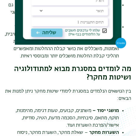
לימודי שיטות מחקר ומתודולוגיה מכינים את הסטודנטים גם
ללימודים מתקדמים, שכן לא ניתן ללמוד לקראת תואר שני
ושלישי מבלי לערוך מחקר או תזה.
לימודי מתודולוגיה ושיטות מחקר תורמים לשיפור תהליכי
קבלת ההחלטות. פיתוח חשיבה ביקורתית ויכולת רפלקטיבית,
לצד היכולת לזהות ולהבין עובדות וראיות לעומת השערות
ואמונות, משכללים את כושר קבלת ההחלטות ומאפשרים
תהליכי קבלת החלטות מושכלים יותר ומבוססי ראיות.
מה לומדים במסגרת מבוא למתודולוגיה
ושיטות מחקר?
בין הנושאים הנלמדים במסגרת לימודי שיטות מחקר ניתן למנות את
הבאים:
מושגי יסוד –
משתנים, קבועים, טעות דגימה, מהימנות,
תוקף, מתאם, סיבתיות, הסכמה מדעת, הטיה, סודיות,
אישור/הפרכת השערות ועוד.
השערות מחקר
– שאלת מחקר, השערת מחקר, ניסוח