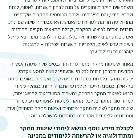
האקדמית. אלו הן מכלול הפרוצדורות והטכניקות אשר בהן
משתמשים חוקרות וחוקרים על מנת לבחון השערות, לאסוף, לנתח
ולפרש מידע, והם הפיגומים עליהם מבוססים מחקרים אקדמיים.
מתודולוגיה תורמת לגוף הידע האנושי. היא מבטיחה שיטה קפדנית,
מובנית ואתית לביצוע מחקרים, קבלת ממצאים תקפים, מהימנים
ואמינים, הניתנים לשחזור ולהכללה, ובכוחה להפוך מערך כאוטי של
רעיונות ערטילאיים, תיאוריות, השערות ושאלות – לתובנות
קוהרנטיות ובעלות ערך.
מאחר ששיטות מחקר ומתודולוגיה הן הבסיס של השיטה והעשייה
המדעית והכרתן חיונית לכל מי שמעוניין לצאת למסע אקדמי,
שיטות מחקר נלמדות במסגרת
מכינה קדם אקדמית
באוניברסיטת
בר-אילן, במכינה הייעודית למדעי החברה והרוח. במהלך לימודי
תפר
מבוא לשיטות מחקר במכינה, נחשפים הסטודנטים למושגי יסוד,
משנ
למגוון סוגי מחקרים, לכלי מחקר, לשיטות לאיסוף מידע, למגוון
שיטות מחקר (שיטות מחקר איכותיות ושיטות מחקר כמותיות) ועוד,
ומתכוננים ללימודים אקדמיים במוסדות להשכלה גבוה.
לקבלת מידע נוסף בנושא לימודי שיטות מחקר
ומתודולוגיה או להרשמה ללימודים במכינה