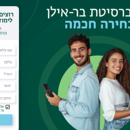
ת המחלקה לסיעוד (ממוצע מכינה, פסיכומטרי, ראיון וכד').
ר ולקבלת פרטים נוספים אודות
מכינה לסיעוד באוניבר
 קשר
או בטלפונים:
03-5354079
,
03-5318406
,
17956