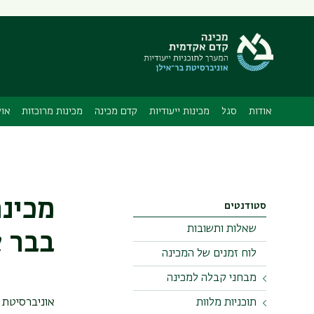
תפריט
משני
אודות
סגל
מכינות ייעודיות
קדם מכינה
מכינות מרוכזות
אול
מכינה
סטודנטים
שאלות ותשובות
בבר א
לוח זמנים של המכינה
מבחני קבלה למכינה
תוכניות מלוות
מבחן מימ"ד
אוניברסיטת ב