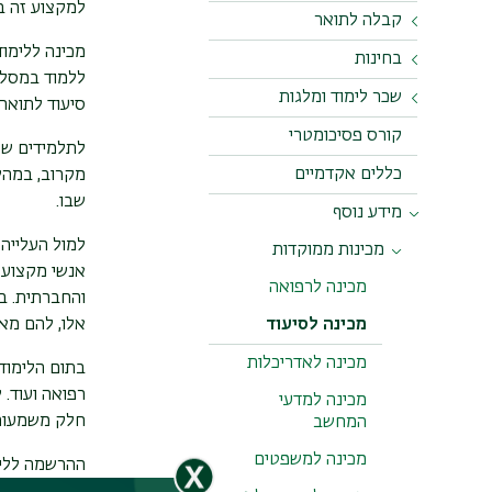
למקצוע זה ב
קבלה לתואר
תוכנית יואל
מבחן התאמה
במתמטיקה
מכינה ללימו
בחינות
תוכנית פוירשטיין
איך משוקלל ממוצע
ללמוד במסל
המכינה?
מבחן יע"ל / יעלנט
חומרי לימוד למבחן
לקויות למידה
שכר לימוד ומלגות
התאמה במתמטיקה
סיעוד לתואר
בחינת אמירנט
והתאמות בבחינות
הערכת סיכויי הקבלה
- טבע / חברה
מלגות
קורס פסיכומטרי
לתואר
לתלמידים שע
בקשה למועד ג'
חומרי לימוד למבחן
שכר לימוד
כללים אקדמיים
מקרוב, במהלכ
בחינת סף במתמטיקה
התאמה במתמטיקה
שיפור ציון בתום
לבוגרי מכינות אחרות
שבו.
- מדויקים
מידע נוסף
מלגת מלגו: על מלגת
המכינה
מל go
מרכז לייעוץ לימודים
למול העלייה
מכינות ממוקדות
נוהלי בחינות
אנשי מקצוע 
מלגת משרד החינוך
פטורים
מכינה לרפואה
והחברתית. בנ
מכינה לסיעוד
אלו, להם מאפ
מכינה לאדריכלות
בתום הלימודי
רפואה ועוד. 
מכינה למדעי
חלק משמעות
המחשב
מכינה למשפטים
ההרשמה ללימ