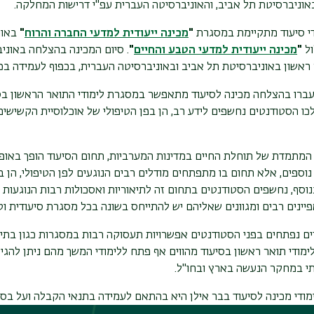
אוניברסיטת תל אביב, והאוניברסיטה העברית עפ"י דרישות המחלקה.
די סיעוד מתקיימת במסגרת
"
מכינה ייעודית למדעי החברה והרוח
"
באוני
ול
"
מכינה ייעודית למדעי הטבע והחיים
"
. סיום המכינה בהצלחה באוני
 ראשון באוניברסיטת תל אביב ובאוניברסיטה העברית, בכפוף לעמידה ב
ברו בהצלחה מכינה לסיעוד מתאפשר במסגרת לימודי התואר הראשון בסי
ו הסטודנטים נחשפים לידע רב, הן בפן הטיפולי של אוכלוסיית הקשישים וה
 המתמדת של תוחלת החיים במדינות המערביות, תחום הסיעוד הופך באופן
נוספים, אלא תחום בו מתפתחים מודלים רבים הנוגעים לפן הטיפולי, הן
וסף, נחשפים הסטודנטים בתחום זה לתיאוריות ואסכולות רבות הנוגעות ל
יינים רבים ומגוונים שאליהם יש להתייחס בשונה בכל מסגרת סיעודית וט
ם נפתחים בפני הסטודנטים אפשרויות תעסוקה רבות במסגרות כגון בתי חו
לימודי תואר ראשון בסיעוד מהווים אף פתח ללימודי המשך מהם ניתן להגיע
י במחקר הנעשה בארץ ובחו"ל.
ודי מכינה לסיעוד בבר אילן היא בהתאם לעמידה בתנאי הקבלה ועל בסיס