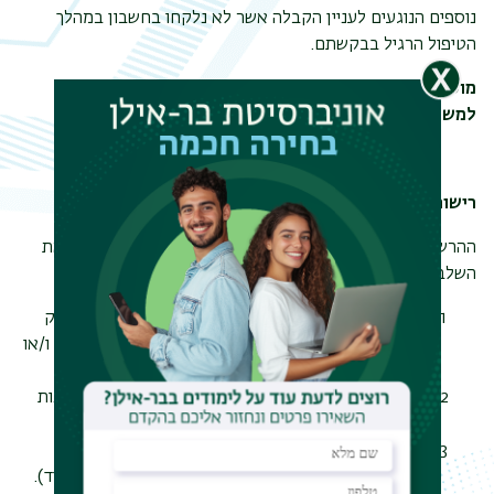
נוספים הנוגעים לעניין הקבלה אשר לא נלקחו בחשבון במהלך
הטיפול הרגיל
בבקשתם.
מועמד המבקש לערער על אי קבלתו יפנה במכתב מנומק
למשרדי המכינה
.
רישום
ההרשמה מתבצעת דרך אתר האינטרנט של התוכנית, וכוללת את
השלבים הבאים:
תשלום דמי רישום בסך 242 ש"ח (אשר
אינם
מהווים חלק
משכ"ל, ולא יוחזרו גם אם לא התקבל המועמד ללימודים ו/או
לא מימש את זכותו ללמוד).
צירוף המסמכים הנדרשים (צילום ת"ז + אישור על 12 שנות
לימוד/תעודת בגרות).
תשלום שכר הלימוד בסך 5,974 ש"ח + 342.5 ש"ח דמי
אבטחה (בהתאם לתנאים המפורטים בתקנון שכר הלימוד).