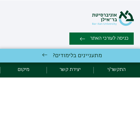
כניסה לעורכי האתר
מתעניינים בלימודים?
כל הזכויות שמורות למערך לתוכניות ייעודיות - מכינה קדם אקדמית,
אוניברסיטת בר אילן, רמת גן 5290002 | טלפון: 03-5317956 | 03-
התקשר/י
יצירת קשר
מיקום
5318406 | פקס: 03-7369904 |
יצירת קשר
פיתוח:
אגף תקשוב, אוניברסיטת בר-אילן
קידום:
Emarker קידום אתרים
הצהרת נגישות
מדיניות פרטיות
אקדימה בר-אילן