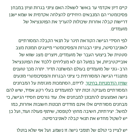
קיים דיון אקדמי ער באשר לשאלה האם ציוני בגרות וציון במבחן
פסיכומטרי הם המנבאים היחידים להצלחה אקדמית או שמא ישנן
דרישות קבלה אחרות שיכולות להעריך את הפוטנציאל של
מועמדים.
לפי חסידי הגישה הקוראת תיגר על תנאי הקבלה המסורתיים
לאוניברסיטה, ציוני הבגרות והפסיכומטרי מייצגים תמונת מצב
סטטית של ביצועי העבר של מועמדים, ויוצרים מצג שווא של
אובייקטיביות, אך בפועל הם לא מצליחים ללכוד את הפוטנציאל
הרב-גוני של מועמדים בעולם המשתנה תדיר. יתרה מכך טוענים
מתנגדי הגישה המסורתית כי ציוני הבגרות והפסיכומטרי מונעים
שוויון הזדמנויות בחינוך
. לדידם, הסתמכות מוגזמת על המבחנים
המסורתיים מעניקה זכות יתר למועמדים בעלי רקע אמיד, שיש להם
גישה ואמצעים להתכונן למבחנים אלו. עוד גורסים חסידי הגישה, כי
מבחנים מסורתיים אלו אינם מודדים תכונות חשובות אחרות, כמו
למשל: יצירתיות, חשיבה מחוץ לקופסה, שיתוף פעולה ועוד, ועל כן
יש לשקול מחדש את תנאי קבלה לאוניברסיטה.
יש לציין כי קולם של תומכי גישה זו נשמע. ועל אף שלא בוטלו