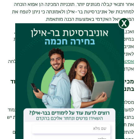
אחר ותנאי קבלה מגוונים יותר. תוכניות המכינה הן אפוא הוכחה
למחויבות של אוניברסיטת בר-אילן ולאמונתה כי ניתן לטפח את
הפוטנציאל האקדמי באמצעות הכנה מותאמת.
ואכן, תוכניות המכינה השונות נועדו לצייד את הסטודנטים בידע,
במיומנויות ובכישורים האקדמיים הדרושים כדי לשגשג במסגרת
אוניברסיטאית. לצד שיפור נתוני הקבלה והגדלת סיכוי קבלה
לאוניברסיטה לומדים הסטודנטים והסטודנטיות במכינות
קורס
אסטרטגיות למידה
ורוכשים הרגלי למידה נכונים החיוניים להצלחה
אקדמית.
מכינות קדם אקדמיות מסייעות למועמדים לעמוד
בתנאי קבלה לאוניברסיטה, ויותר מכך:
מסלולי לימודים קדם אקדמיים נועדו בראש ובראשונה לעזור
למעוניינים להתקבל לאוניברסיטה לשפר את סיכויי הקבלה ולעמוד
בתנאי הקבלה לאוניברסיטה, כאשר לכל מחלקה אוניברסיטאית יש
את תנאי הקבלה הייחודיים לה. כך למשל, מועמדים השואפים
להתקבל לתואר ראשון במדעים מדויקים זקוקים לציונים גבוהים