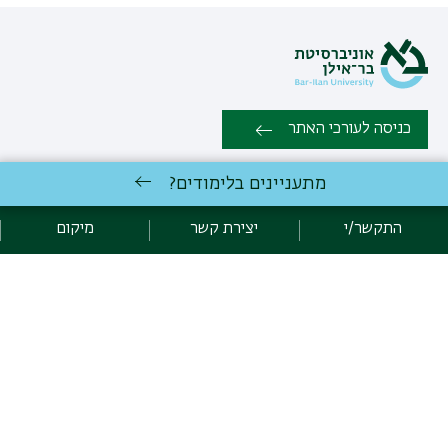
כניסה לעורכי האתר
מתעניינים בלימודים?
כל הזכויות שמורות למערך לתוכניות ייעודיות - מכינה קדם אקדמית,
אוניברסיטת בר אילן, רמת גן 5290002 | טלפון: 03-5317956 | 03-
התקשר/י
יצירת קשר
מיקום
5318406 | פקס: 03-7369904 |
יצירת קשר
פיתוח:
אגף תקשוב, אוניברסיטת בר-אילן
קידום:
Emarker קידום אתרים
הצהרת נגישות
מדיניות פרטיות
אקדימה בר-אילן