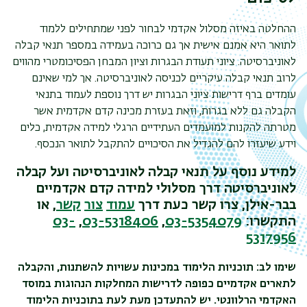
ההחלטה באיזה מסלול אקדמי לבחור לפני שמתחילים ללמוד
לתואר היא אמנם אישית אך גם כרוכה בעמידה במספר תנאי קבלה
לאוניברסיטה. ציוני תעודת הבגרות וציון המבחן הפסיכומטרי מהווים
לרוב תנאי קבלה עיקריים לכניסה לאוניברסיטה. אך למי שאינם
עומדים ברף דרישות ציוני הבגרות יש דרך נוספת לעמוד בתנאי
הקבלה גם ללא בגרות, וזאת בעזרת מכינה קדם אקדמית אשר
מטרתה להקנות למועמדים העתידיים הרגלי למידה אקדמית, כלים
וידע שיעזרו להם להגדיל את הסיכויים להתקבל לתואר הנכסף.
למידע נוסף על תנאי קבלה לאוניברסיטה ועל קבלה
לאוניברסיטה דרך מסלולי למידה קדם אקדמיים
בבר-אילן, צרו קשר כעת דרך
עמוד
צור
קשר
, או
התקשרו:
03-5354079
,
03-5318406
,
03-
5317956
שימו לב: תוכניות הלימוד במכינות עשויות להשתנות, והקבלה
לתארים אקדמיים כפופה לדרישות המחלקות הנהוגות במוסד
האקדמי הרלוונטי. יש להתעדכן מעת לעת בתוכניות הלימוד