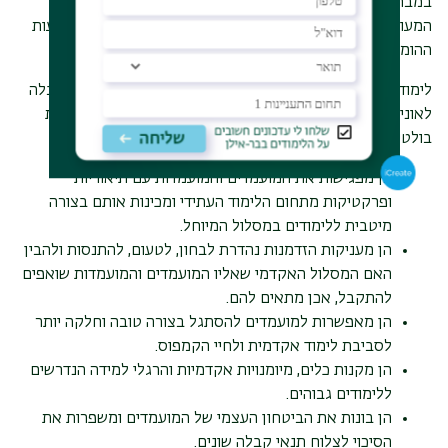
במבחני מתמטיקה, פיזיקה ואנגלית. בעוד שעל המועמדים
המעוניינים להתקבל למדעי הרוח להציג ציונים גבוהים במקצועות
ההומניים וכן הלאה לגבי מסלולים אחרים.
לימודים קדם אקדמיים עוזרים לשפר סיכויים ולעמוד בתנאי קבלה
לאוניברסיטה , אך מכינות אלו טומנות בחובן עוד מספר יתרונות
בולטים, ביניהם:
הן מפגישות את המועמדים והמועמדות עם תיאוריות
ופרקטיקות מתחום הלימוד העתידי ומכינות אותם בצורה
מיטבית ללימודים במסלול המיוחל.
הן מעניקות הזדמנות נהדרת לבחון, לטעום, להתנסות ולהבין
האם המסלול האקדמי שאליו המועמדים והמועמדות שואפים
להתקבל, אכן מתאים להם.
הן מאפשרות למועמדים להסתגל בצורה טובה וחלקה יותר
לסביבת לימוד אקדמית ולחיי הקמפוס.
הן מקנות כלים, מיומנויות אקדמיות והרגלי למידה הנדרשים
ללימודים גבוהים.
הן בונות את הביטחון העצמי של המועמדים ומשפרות את
הסיכוי לצלוח תנאי קבלה שונים.