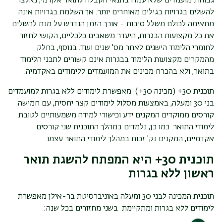
גבוהה. מועמדים שלא עמדו בתנאי הקבלה לתואר אקדמי, נאלצו
להשלים בגרויות בגילים מאוחרים יותר. אך השלמת בגרויות אינה
מתאימה לכולם משלל סיבות - אורך הזמן הנדרש על מנת להשלים
את כל מקצועות הבגרות, היעדר משאבים כלכליים, הקושי לחזור
לחומרי הלימוד הישנים לאחר מס' שנים ועוד. בנוסף, בחלק
מהמקרים מקצועות הלימוד בבגרות אינם קשורים לתכני הלימוד
בתואר, ולא בהכרח מכינים את המועמדים ללימודים באקדמיה.
תוכנית 30+ (מכינה 30+) מאפשרת לימודים ללא בגרות למועמדים
בני 30 ומעלה, באמצעות מסלול לימודים קצר יחסית, עם חמישה
קורסים ממוקדים המקנים ידע וכישורי למידה משמעותיים לטובת
לימודי התואר. כמו כן, נלמדים במהלך התוכנית שני קורסים
אקדמיים, המקנים נק' זכות במהלך לימודי התואר עצמו.
תוכנית 30+ היא המפתח להשגת תואר
ראשון ללא בגרות
תוכנית המכינה לבני 30 ומעלה באוניברסיטת בר-אילן מאפשרת
לימודים ללא בגרות ומתקיימת בשני מחזורים בכל שנה: