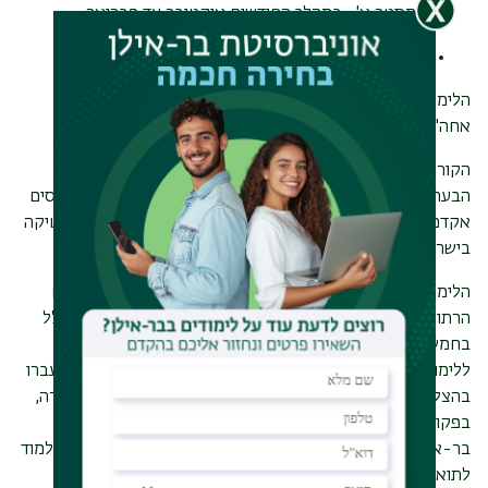
סמסטר א'- במהלך החודשים אוקטובר עד פברואר.
סמסטר קיץ במהלך החודשים מאי עד אוגוסט.
הלימודים כאמור מתקיימים פעמיים בשבוע: יום אחד בשעות
אחה"צ וביום שישי.
הקורסים הנלמדים במסגרת התוכנית הם: אנגלית (52 שעות),
הבעה (52 שעות), אשנב לסטטיסטיקה (26 שעות) וכן שני קורסים
אקדמיים: מדע וטכנולוגיה (26 שעות) ויסודות המשטר והפוליטיקה
בישראל (52 שעות).
הלימודים במכינה מתקיימים באווירה נעימה עם מרצים תומכים
הרתומים להצלחת הסטודנטיות והסטודנטים. הממוצע המשוקלל
בחמשת קורסי התוכנית מהווה חלופה לממוצע הבגרות בקבלה
ללימודי תואר ראשון באוניברסיטת בר-אילן. בוגרי התוכנית שעברו
בהצלחה את המבחנים יכולים להשתלב בפקולטה למדעי החברה,
בפקולטה למדעי הרוח ובפקולטה למדעי היהדות באוניברסיטת
בר-אילן (בכפוף לתנאי הקבלה הנוספים של כל מחלקה) וכך ללמוד
לתואר ראשון ללא בגרות.