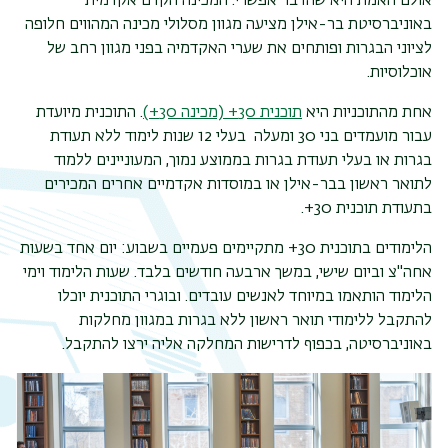
אולם האמת היא שהדבר אפשרי. המכינה הקדם אקדמית
באוניברסיטת בר-אילן מציעה מגוון מסלולי מכינה המהווים חלופה
לציוני הבגרות ופותחים את שערי האקדמיה בפני מגוון רחב של
אוכלוסיות.
אחת מהתוכניות היא
תוכנית 30+ (מכינה 30+)
. התוכנית מיועדת
עבור מועמדים בני 30 ומעלה
בעלי 12 שנות לימוד ללא תעודת
בגרות או בעלי תעודת בגרות בממוצע נמוך, המעוניינים ללמוד
לתואר ראשון בבר-אילן או במוסדות אקדמיים אחרים המכירים
בתעודת תוכנית 30+.
הלימודים בתוכנית 30+ מתקיימים פעמיים בשבוע: יום אחד בשעות
אחה"צ וביום שישי, במשך ארבעה חודשים בלבד. שעות הלימוד וימי
תפר
הלימוד הותאמו במיוחד לאנשים עובדים
.
ובוגרי התוכנית יוכלו
משנ
להתקבל ללימודי תואר ראשון ללא בגרות במגוון מחלקות
באוניברסיטה, בכפוף לדרישות המחלקה אליה ירצו להתקבל
.