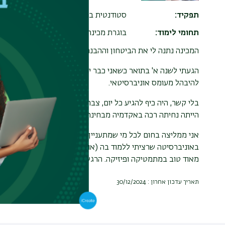
תפקיד
סטודנטית בהנדסה ביו- רפואית
תחומי לימוד
בוגרת מכינה ייעודית למדעים מדויקים וה
המכינה נתנה לי את הביטחון וההבנה שאני מסוגלת לעבור כל קור
הגעתי לשנה א' בתואר כשאני כבר יודעת איך מסכמים בשיעור, מה
להיבהל מעומס אוניברסיטאי.
בלי קשר, היה כיף להגיע כל יום, צברתי חברים לחיים שאני בקשר 
הייתה נחיתה רכה באקדמיה מבחינתי.
אני ממליצה בחום לכל מי שמתעניין במכינה בבר אילן! הממוצע 
באוניברסיטה שרציתי ללמוד בה (אוניברסיטת תל אביב). הקורסי
מאוד טוב במתמטיקה ופיזיקה. הרגשתי שהצוות מאוד רוצה שנצלי
תאריך עדכון אחרון : 30/12/2024