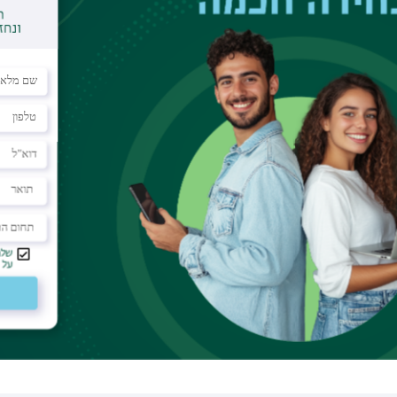
נדסה
ס- לא משנה כמה קשה, ואפילו בציון גבוה.
 חשוב ומה פחות, איך ניגשים ללמידה למבחן ואיך לא
איתם עד היום, המרצים והצוות היו מעולים ומאוד אכפתיים. זו
שלי במכינה הכניס אותי בקלות לכל התארים הריאליים
ם היו ברמה מאוד גבוהה, הגעתי לתואר בהנדסה עם בסיס
ח ונותן את כל הכלים האפשריים.